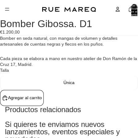
Total 
artícul
en el
carrito
0
Bomber Gibossa. D1
Abrir
Abrir
Abrir
imagen
imagen
imagen
€1.200,00
a
a
a
Bomber en seda natural, con mangas de volumen y detalles
pantalla
pantalla
pantalla
artesanales de cuentas negras y flecos en los puños.
completa
completa
completa
Cada pieza se elabora a mano en nuestro atelier de Don Ramón de la
Cruz 17, Madrid.
Talla
Única
Agregar al carrito
Productos relacionados
Si quieres te enviamos nuevos
lanzamientos, eventos especiales y